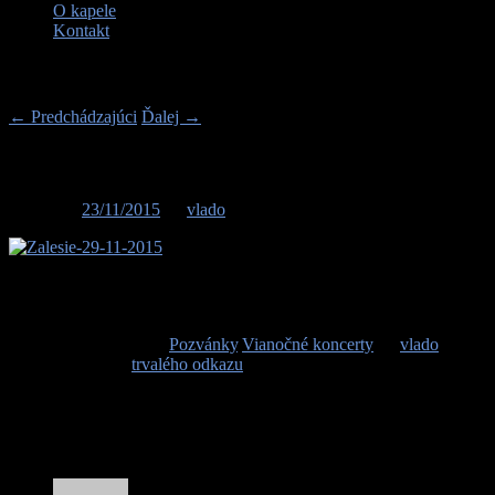
O kapele
Kontakt
Navigácia v príspevkoch
←
Predchádzajúci
Ďalej
→
Adventný koncert v Zálesí
Posted on
23/11/2015
by
vlado
Všetkých srdečne pozývame dňa 29.11.2015
o 16:00 do Zálesia na slávnostnú oslavu adventu. Spolu s hosťami
zahráme náš tradičný vianočný repertoár z Terchovej. Tešíme sa na
vás.
Príspevok bol vložený
Pozvánky
,
Vianočné koncerty
by
vlado
.
Vytvorte záložku
trvalého odkazu
.
1 komentár pri “
Adventný koncert v
Zálesí
”