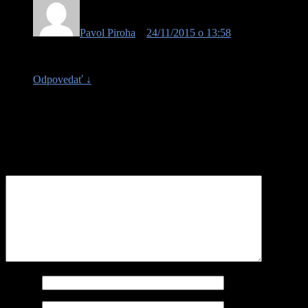
Pavol Piroha
o
24/11/2015 o 13:58
povedal:
Dobre utajené podujatie :-DDD
Odpovedať
↓
Pridaj komentár
Vaša e-mailová adresa nebude zverejnená.
Vyžadované polia sú
označené
*
Komentár
Meno
*
Email
*