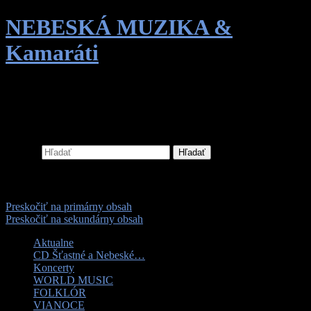
NEBESKÁ MUZIKA &
Kamaráti
World music | Ľudová hudba | Vianoce |
Tanec
Hľadať
Hlavné menu
Preskočiť na primárny obsah
Preskočiť na sekundárny obsah
Aktualne
CD Šťastné a Nebeské…
Koncerty
WORLD MUSIC
FOLKLÓR
VIANOCE