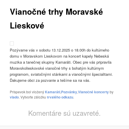
Vianočné trhy Moravské
Lieskové
Pozývame vás v sobotu 13.12.2025 o 18.00h do kultúrneho
domu v Moravskom Lieskovom na koncert kapely Nebeská
muzika a tanečnej skupiny Kamaráti. Obec pre vás pripravila
Moravskolieskovské vianočné trhy s bohatým kultúrnym
programom, sviatočnými stánkami a vianočnými špecialitami.
Ďakujeme obci za pozvanie a tešíme sa na vás.
Príspevok bol vložený
Kamaráti
,
Pozvánky
,
Vianočné koncerty
by
vlado
. Vytvorte záložku
trvalého odkazu
.
Komentáre sú uzavreté.