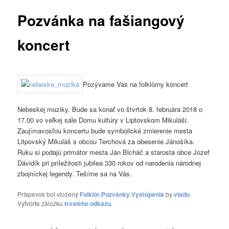
Pozvánka na fašiangový
koncert
Pozývame Vás na folklórny koncert
Nebeskej muziky. Bude sa konať vo štvrtok 8. februára 2018 o
17.00 vo veľkej sále Domu kultúry v Liptovskom Mikuláši.
Zaujímavosťou koncertu bude symbolické zmierenie mesta
Litpovský Mikuláš s obcou Terchová za obesenie Jánošíka.
Ruku si podajú primátor mesta Ján Blcháč a starosta obce Jozef
Dávidík pri príležitosti jubilea 330 rokov od narodenia národnej
zbojníckej legendy. Tešíme sa na Vás.
Príspevok bol vložený
Folklór
,
Pozvánky
,
Vystúpenia
by
vlado
.
Vytvorte záložku
trvalého odkazu
.