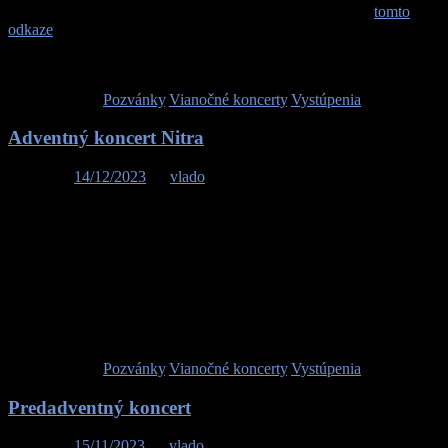
koledy z oravskej obce Zázrivá. Lístky sú k dispozícii na
tomto
odkaze
a tiež v Mestskej veži Trnava. Tešíme sa na vás. Program
vznikol s finančným príspevkom Sociálneho a kultúrneho fondu
SOZA.
Publikované v
Pozvánky
,
Vianočné koncerty
,
Vystúpenia
Adventný koncert Nitra
Posted on
14/12/2023
by
vlado
Pozývame Vás na náš Adventný koncert v nedeľu 17. decembra
2023 o 20.00h na Svätoplukovom námestí v Nitre. Zahráme Vám
koledy spod Rozsutca z nášho Vianočného CD. Terchovské
Vianoce spoznáte cez piesne z legendárnej Jasličkovej pobožnosti a
očaria vás aj menej známe koledy z oravskej obce Zázrivá.
Ďakujeme Mestu Nitra za pozvanie. Tešíme sa na Vás.
Publikované v
Pozvánky
,
Vianočné koncerty
,
Vystúpenia
Predadventný koncert
Posted on
15/11/2023
by
vlado