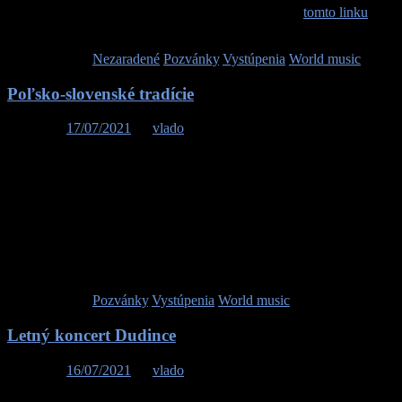
muziky vystúpia aj ďalší skvelí umelci. Viac info na
tomto linku
.
Tešíme sa na vás.
Publikované v
Nezaradené
,
Pozvánky
,
Vystúpenia
,
World music
Poľsko-slovenské tradície
Posted on
17/07/2021
by
vlado
Pozývame vás na koncert kapely Nebeská muzika z Terchovej,
ktorý sa bude konať dňa 18.07.2021 o 16.00 hod. na námestí v
meste Zator (Poľsko). Vystúpenie sa koná v rámci ďalšieho
bohatého programu podujatia Piknik Słowacki w Zatorze, ktoré je
súčasťou projektu “Poľsko-slovenské tradície: povery a legendy”.
Tešíme sa na Vás.
Publikované v
Pozvánky
,
Vystúpenia
,
World music
Letný koncert Dudince
Posted on
16/07/2021
by
vlado