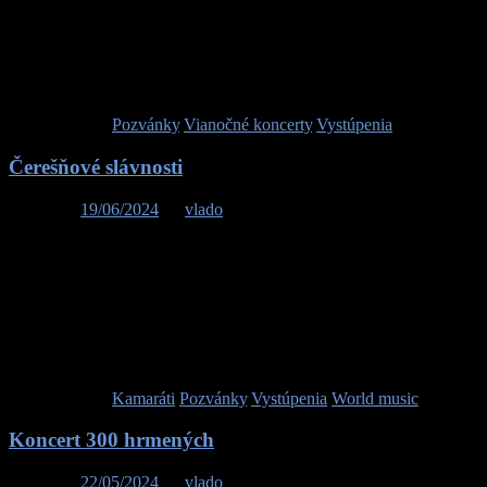
moderované Štefanom Bučkom, a osobné svedectvá ľudí, ktorí
dokazujú, že každý život má nesmiernu hodnotu. Špeciálnym
hosťom večera bude olympijská víťazka Veronika
Vadovičová.Príďte si s nami pripomenúť a osláviť hodnoty života,
solidarity a ľudskosti!
Publikované v
Pozvánky
,
Vianočné koncerty
,
Vystúpenia
Čerešňové slávnosti
Posted on
19/06/2024
by
vlado
Pozývame vás na hudobno-tanečný koncert kapely Nebeská muzika
& Kamaráti v sobotu 22.06.2024 o 15.30h v Obci Šútovce. Okrem
nás čaká na vás v rámci skvelého podujatia Čerešňové slávnosti
bohatý kultúrny aj gastronomický program. Ďakujeme obci za
pozvanie a tešíme sa na vás.
Publikované v
Kamaráti
,
Pozvánky
,
Vystúpenia
,
World music
Koncert 300 hrmených
Posted on
22/05/2024
by
vlado