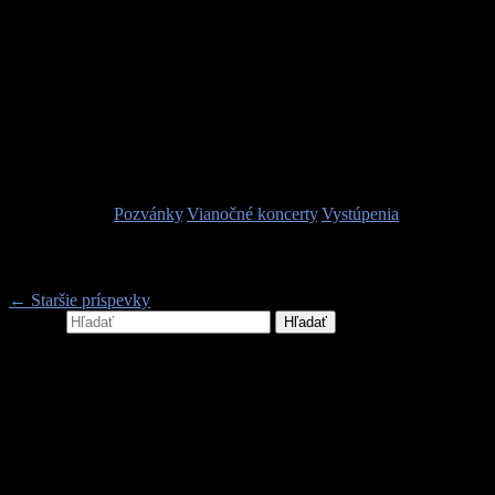
ovčie zvonce, rôzne píšťalky, fujaru, heligónku, drumbľu, gitaru,
mandolínu a ďalšie. Kontrovať im budú povestné “terchovské”
hlasy v ženskom, či mužskom prevedení sólovom aj viachlasnom
zborovom. Vystúpenie je prepletené inšpiratívnym sprievodným
slovom, ľudovou poéziou a úryvkami betlehemskej hry.
V tento sviatočný čas si tak môžu poslucháči koncertu nabrať plným
priehrštím z nevyčerpateľných duchovných
pokladov kraja
Jánošíka
, ktoré boli ocenené zápisom do UNESCO. Projekt
podporil z verejných zdrojov Fond na podporu umenia.
Publikované v
Pozvánky
,
Vianočné koncerty
,
Vystúpenia
Navigácia v príspevkoch
←
Staršie príspevky
Hľadať
VITAJTE!
...na oficiálnej stránke kapely Nebeská muzika z Terchovej
Spojte sa s nami…