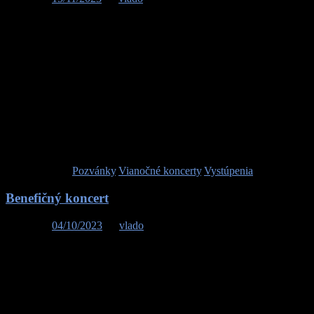
Pozývame Vás na náš prvý Vianočný koncert v nedeľu 26.
novembra 2023 o 16.00h v krásnom gotickom Kostole sv. Petra z
Alkantry v Okoličnom (Liptovský Mikuláš). Zahráme Vám koledy
spod Rozsutca z nášho Vianočného CD. Terchovské Vianoce
spoznáte cez piesne z legendárnej Jasličkovej pobožnosti a očaria
vás aj menej známe koledy z oravskej obce Zázrivá. Ďakujeme
mestu Liptovský Mikuláš za pozvanie a tešíme sa na Vás. Podujatie
sa koná s finančným príspevkom Sociálneho a kultúrneho fondu
SOZA.
Publikované v
Pozvánky
,
Vianočné koncerty
,
Vystúpenia
Benefičný koncert
Posted on
04/10/2023
by
vlado
Srdečne vás pozývame v piatok 06.10.2023 o 18:00h do Domu
umenia Fatra v Žiline na benefičný koncert 20 rokov fóra života
spojený so slávnostným odovzdaním Ceny Antona Neuwirtha za
prínos v oblasti ochrany života a jeho dôstojnosti. Okrem Nebeskej