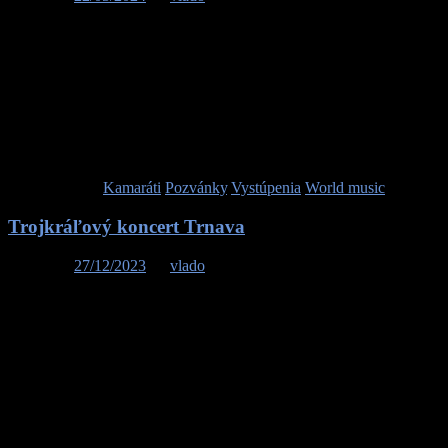
Pozývame Vás na koncert kapely Nebeská muzika a skvelej
tanečnej partie Kamaráti v sobotu 15.6.2024 o 17.00 v Turanoch –
rekreačná oblasť Trusalová. Koncert sa koná v rámci 1. ročníka
festivalu 300 hrmených, kde okrem nášho koncertu bude kopec
ďalšieho skvelého programu. Za pozvanie ďakujeme Žilinskému
samosprávnemu kraju. Tešíme sa na vás.
Publikované v
Kamaráti
,
Pozvánky
,
Vystúpenia
,
World music
Trojkráľový koncert Trnava
Posted on
27/12/2023
by
vlado
Organizátori Trnavský samosprávny kraj a Trnavské osvetové
stredisko vás v sobotu 6. januára 2024 (sviatok Troch kráľov)
pozývajú na trojkráľový koncert Nebeskej muziky z Terchovej.
Bude sa konať o 15.00h v krásnom prostredí kostola sv. Jakuba v
Trnave (Františkáni). Zahráme Vám koledy spod Rozsutca z nášho
Vianočného CD. Terchovské Vianoce spoznáte cez piesne z
legendárnej Jasličkovej pobožnosti a očaria vás aj menej známe