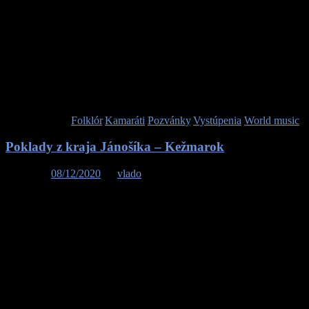
Pozývame vás na letný koncert s názvom „Poklady z kraja
Jánošíka” v podaní Nebeskej muziky z Terchovej, tanečnej skupiny
Kamaráti a ľudového multiinštrumentalistu Antona Budinského.
Koncert sa bude konať v sobotu 17.07.2021 o 19.00 h. na
Amfiteátri v kúpeľnom parku Slnečná lúka v Dudinciach v rámci
podujatia Dudinské kultúrne leto 2021. Podujatie pre vás pripravili
OOCR Dudince a Kúpele Dudince.
Publikované v
Folklór
,
Kamaráti
,
Pozvánky
,
Vystúpenia
,
World music
Poklady z kraja Jánošíka – Kežmarok
Posted on
08/12/2020
by
vlado
Mesto Kežmarok a kapela Nebeská muzika z Terchovej Vás
pozývajú v pondelok 21. decembra 2020 o 18.00 hod. do Baziliky
sv. Kríža v Kežmarku na adventný koncert s názvom „
Poklady
z kraja Jánošíka
“. Vypočujete si umne vybraté staré terchovské a
oravské koledy v pestrom žánrovom prevedení od folklóristického
po autorské moderné spracovania. Nebeskí muzikanti sú
zanietenými spevákmi a zručnými multiinštrumentalistami. Ich
koncertná batožina obsahuje sláčikové nástroje, množstvo perkusií,