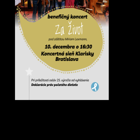
Fórum života o.z. vás srdečne pozýva na jedinečný benefičný
koncert Za život, ktorý sa uskutoční pri príležitosti 25. výročia
Deklarácie práv počatého dieťaťa. Podujatie, organizované pod
záštitou Miriam Lexmann, poslankyne Európskeho parlamentu,
spája umenie, osobné príbehy a hodnoty ľudskej dôstojnosti a
rovnosti.Program zahŕňa vystúpenie Nebeskej muziky z Terchovej,