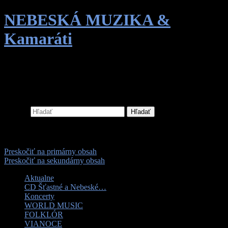
NEBESKÁ MUZIKA &
Kamaráti
World music | Ľudová hudba | Vianoce |
Tanec
Hľadať
Hlavné menu
Preskočiť na primárny obsah
Preskočiť na sekundárny obsah
Aktualne
CD Šťastné a Nebeské…
Koncerty
WORLD MUSIC
FOLKLÓR
VIANOCE