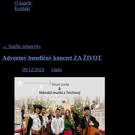
O kapele
Kontakt
Archív kategórie:
Vystúpenia
Navigácia v príspevkoch
←
Staršie príspevky
Adventný benefičný koncert ZA ŽIVOT
Posted on
09/12/2024
by
vlado